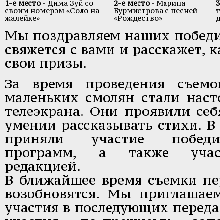
1-е место
- Дима Зуй со
2-е место
- Марина
3
своим номером «Соло на
Бурмистрова с песней
т
жалейке»
«Рождество»
д
Мы поздравляем наших победи
свяжется с вами и расскажет, 
свои призы.
За время проведения съемо
маленьких смолян стали нас
телеэкрана. Они проявили себ
умении рассказывать стихи. В
приняли участие победи
программ, а также учас
редакцией.
В ближайшее время съемки пе
возобновятся. Мы приглашае
участия в последующих переда