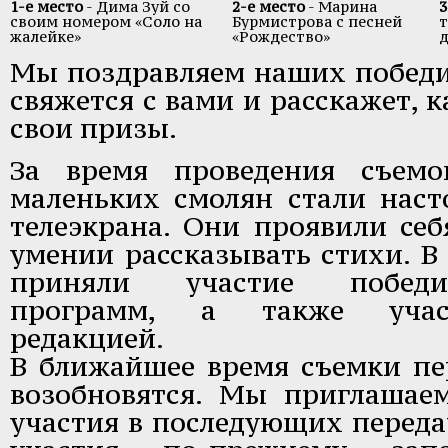
1-е место
- Дима Зуй со
2-е место
- Марина
3
своим номером «Соло на
Бурмистрова с песней
т
жалейке»
«Рождество»
д
Мы поздравляем наших победи
свяжется с вами и расскажет, 
свои призы.
За время проведения съемо
маленьких смолян стали нас
телеэкрана. Они проявили себ
умении рассказывать стихи. В
приняли участие победи
программ, а также учас
редакцией.
В ближайшее время съемки пе
возобновятся. Мы приглашае
участия в последующих переда