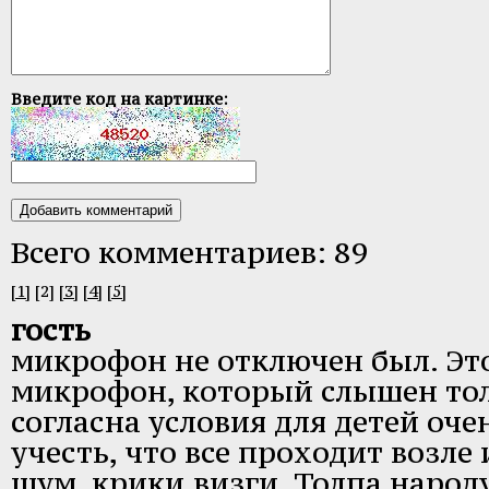
Введите код на картинке:
Всего комментариев: 89
[1]
[2]
[3]
[4]
[5]
гость
микрофон не отключен был. Эт
микрофон, который слышен тол
согласна условия для детей очен
учесть, что все проходит возле
шум, крики,визги. Толпа народу