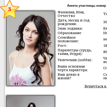
Анкета участницы номер 
3
Фамилия, Имя,
Т
Отчество
Дата, месяц и год
30
рождения:
Знак зодиака:
Б
Образование
Н
Семейное
н
положение:
Рост:
18
Параметры (грудь,
80
талия, бедра):
Ч
Увлечения (хобби):
и
Ваша основная
О
черта характера:
Ваш девиз в
С
жизни?
м
Вернуться к