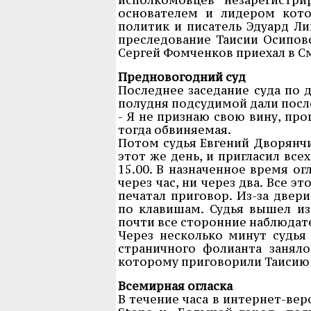
основателем и лидером кото
политик и писатель Эдуард Ли
преследование Таисии Осипов
Сергей Фомченков приехал в С
Предновогодний суд
Последнее заседание суда по 
полудня подсудимой дали посл
- Я не признаю свою вину, про
тогда обвиняемая.
Потом судья Евгений Дворянчи
этот же день, и пригласил вс
15.00. В назначенное время ог
через час, ни через два. Все 
печатал приговор. Из-за двер
по клавишам. Судья вышел из 
почти все сторонние наблюдате
Через несколько минут судья 
страничного фолианта заняло 
которому приговорили Таисию О
Всемирная огласка
В течение часа в интернет-вер