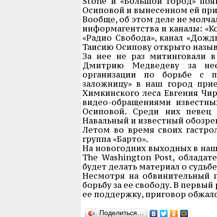
Stone и «Большой город» поя
Осиповой и вынесенном ей при
Вообще, об этом деле не молча
информагентства и каналы: «К
«Радио Свобода», канал «Дожд
Таисию Осипову открыто назы
За нее не раз митинговали в
Дмитрию Медведеву за нее
организации по борьбе с п
заложницу» в наш город прие
Химкинского леса Евгения Чир
видео-обращениями известны
Осиповой. Среди них певец
Навальный и известный обозре
Летом во время своих гастро
группа «Барто».
На новогодних выходных в наш
The Washington Post, обладат
будет делать материал о судьб
Несмотря на обвинительный 
борьбу за ее свободу. В первы
ее поддержку, приговор обжалов
Поделиться…