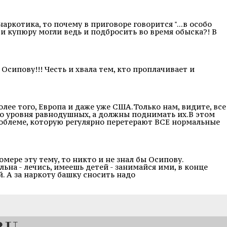
аркотика, то почему в приговоре говорится "...в особо
 и купюру могли ведь и подбросить во время обыска?! В
Осипову!!! Честь и хвала тем, кто проплачивает и
олее того, Европа и даже уже США.Только нам, видите, все
о уровня равнодушных, а должны поднимать их.В этом
роблеме, которую регулярно перетерают ВСЕ нормальные
омере эту тему, то никто и не знал бы Осипову.
ьна - лечись, имеешь детей - занимайся ими, в конце
й. А за наркоту башку сносить надо