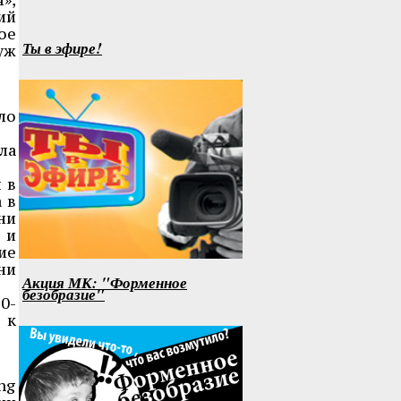
ий
ое
Ты в эфире!
уж
ло
ла
 в
 в
ни
 и
ие
ни
Акция МК: "Форменное
безобразие"
0-
 к
ng