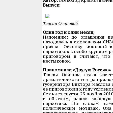
Автор
: Всеволод Краснознаме
Выпуск
:
Таисии Осиповой
Один год и один месяц
Напомним: до оглашения пр
находилась в смоленском СИЗО.
признал Осипову виновной в
наркотиков в особо крупном р
приговором и считают, что
нестыковок.
Припомнили «Другую Россию»
Таисия Осипова стала изве
драматического театра прилюд
губернатора Виктора Маслова с
ее приговорили к году условно
Семь лет спустя, 23 ноября 201
с обыском, нашли меченую 
наркотика. По словам сам
политическим мотивам. Она
исполкомовцев незарегистри