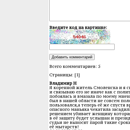
Введите код на картинке:
Всего комментариев: 5
Cтраницы: [1]
Владимир Н
Я коренной житель Смоленска и я 
и связываю его не иначе как с пол
побоялась и вмазала по моему мне
был в нашей области не совсем по
пользовался,а теперь её же спустя
опасного маньяка чекатила засадили
решением убивает женщину которая 
в её защиту будет услышан и прези
судьи не выносят парой такие срок
её мытарств!