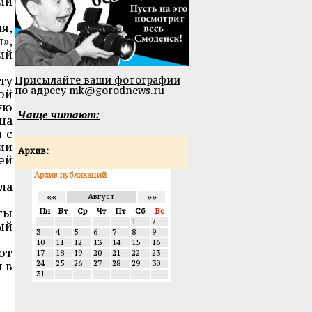
ии
я,
»,
ий
Присылайте ваши фотографии
ту
по адресу mk@gorodnews.ru
ой
ую
Чаще читают:
ца
 с
ии
Архив:
ей
Архив публикаций
ла
««
»»
Август
ты
Пн
Вт
Ср
Чт
Пт
Сб
Вс
1
2
ый
3
4
5
6
7
8
9
10
11
12
13
14
15
16
ют
17
18
19
20
21
22
23
 в
24
25
26
27
28
29
30
31