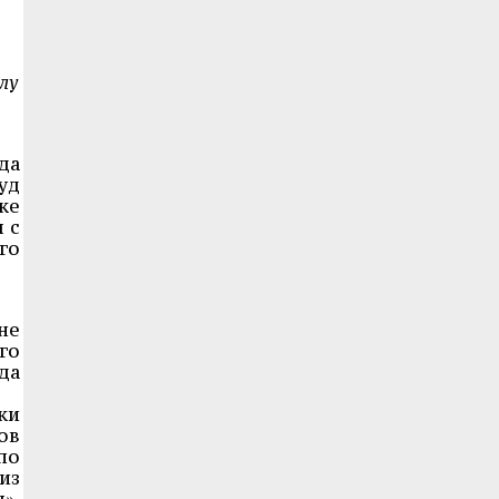
лу
да
уд
ке
 с
го
не
го
да
ки
ов
по
из
»,