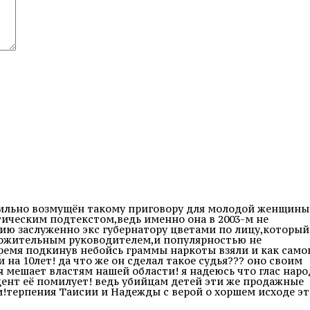
сильно возмущён такому приговору для молодой женщины!
итическим подтекстом,ведь именно она в 2003-м не
нию заслуженно экс губернатору цветами по лицу,который
ложительным руководителем,и популярностью не
 время подкинув небойсь граммы наркоты взяли и как само
 на 10лет! да что же он сделал такое судья??? оно своим
мешает властям нашей области! я надеюсь что глас наро
дент её помилует! ведь убийцам детей эти же продажные
и!терпения Таисии и Надежды с верой о хоршем исходе э