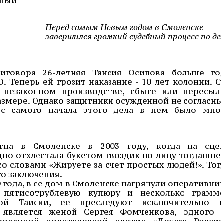
нный
Перед самым Новым годом в Смоленске
завершился громкий судебный процесс по де
иговора 26-летняя Таисия Осипова больше го
 Теперь ей грозит наказание - 10 лет колонии. С
 незаконном производстве, сбыте или пересыл
азмере. Однако защитники осужденной не согласны
 с самого начала этого дела в нем было мно
стна в Смоленске в 2003 году, когда на сце
но отхлестала букетом гвоздик по лицу тогдашне
о словами «Жируете за счет простых людей!». Тог
го заключения.
0 года, в ее дом в Смоленске нагрянули оперативни
пятисотрублевую купюру и несколько грамм
ой Таисии, ее преследуют исключительно 
 является женой Сергея Фомченкова, одного 
рованной политической партии «Другая Россия