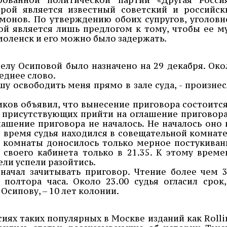
рой является известный советский и российск
монов. По утверждению обоих супругов, уголовн
ой является лишь предлогом к тому, чтобы ее м
моленск и его можно было задержать.
делу Осиповой было назначено на 29 декабря. Око
еднее слово.
шу освободить меня прямо в зале суда, - произнес
ков объявил, что вынесение приговора состоится
ех присутствующих прийти на оглашение приговора
лашение приговора не началось. Не началось оно 
это время судья находился в совещательной комнате
и комнаты доносилось только мерное постукиван
своего кабинета только в 21.35. К этому време
ли успели разойтись.
начал зачитывать приговор. Чтение более чем 3
полтора часа. Около 23.00 судья огласил срок,
сипову, – 10 лет колонии.
сиях таких популярных в Москве изданий как Rolli