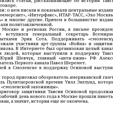
вились статьи, рассказывающие об истории Таис
говоре.
ли: о нем писали и показывали центральные издани
оммерсант», «Интерфакс», ИТАР-ТАСС, «Эхо Москвы
ь» и многие другие. Причем в большинстве издан
вали политзаключенной.
 Москве и регионах России, в письме президен
 вступился генеральный секретарь Всемирн
ытками Эрик Сота. Поддерживать «смоленск
зжали участники арт-группы «Война» и защитни
икова. В Интернете был организован целый канал
х людей, которые выступили в поддержку Таис
 Юрий Шевчук, главный «анти-пжив» РФ Алекс
ватель Первого канала Павел Шеремет.
лей в Смоленске в поддержку Осиповой выступи
 город приезжал обозреватель американской газе
ель Пулитцеровской премии Уилл Энглунд, котор
е «смоленской заложницы».
приговор защитники Таисии Осиповой продолжа
й рабочий день нового года в Москве прошли пикеты
ан, а значит, история еще не окончена.