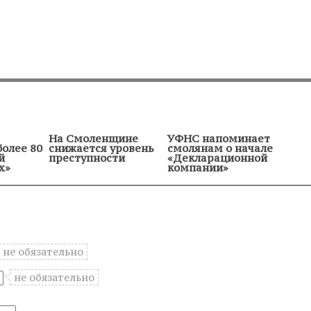
На Смоленщине
УФНС напоминает
более 80
снижается уровень
смолянам о начале
й
преступности
«Декларационной
х»
компании»
не обязательно
не обязательно