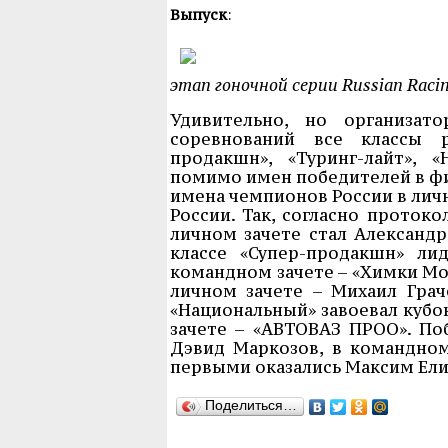
Выпуск
:
этап гоночной серии Russian Raci
Удивительно, но организат
соревнований все классы р
продакшн», «Туринг-лайт», «
помимо имен победителей в фи
имена чемпионов России в личн
России. Так, согласно протоко
личном зачете стал Александр
классе «Супер-продакшн» ли
командном зачете – «Химки Мот
личном зачете – Михаил Грач
«Национальный» завоевал кубо
зачете – «АВТОВАЗ ПРОО». По
Дэвид Маркозов, в командном
первыми оказались Максим Ели
Поделиться…