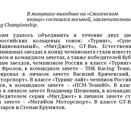
В минувшие выходные на «Смоленском
кольце» состоялся восьмой, заключительны
ng Championship.
орам удалось объединить в течение двух дн
оссийских кольцевых гонок: «Туринг», «Супе
Национальный», «МитДжет», GT-Rus. Естественн
нишных заездах к концу чемпионата стали извест
ом и командном зачетах, а также победителей Куб
лам заездов, чемпионом России в классе «Туринг»
 Фролов, в командном зачете – ТНК Racing Team.
дировал в личном зачете Василий Кричевский,
орспорт». В классе «Туринг-лайт» чемпион России
ев, в командном зачете – «ПСМ-Team80». В клас
к в личном зачете Владимир Шешенин, в командн
бедителем серии «МитДжет» в личном зачете ст
 зачете – «МегаФон Моторспорт». В классе GT-R
заров и Степан Крумилов.