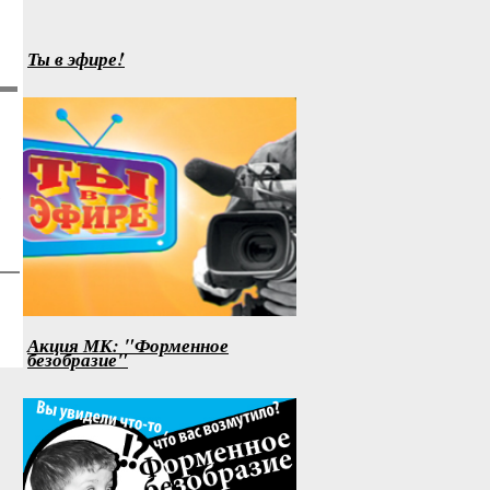
Ты в эфире!
Акция МК: "Форменное
безобразие"