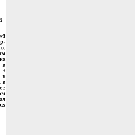
й
ей
р-
о,
ны
ка
 в
 В
 в
 в
се
ом
ал
us