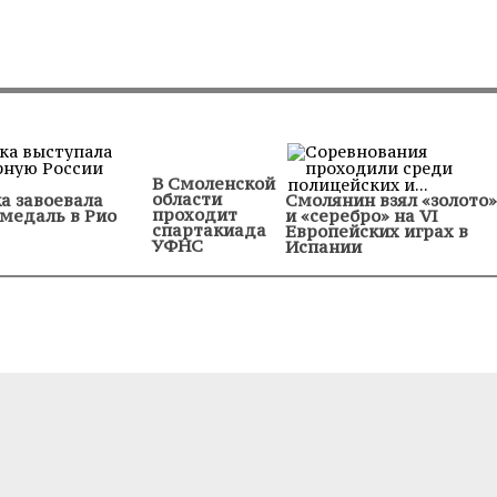
В Смоленской
области
а завоевала
Смолянин взял «золото»
проходит
 медаль в Рио
и «серебро» на VI
спартакиада
Европейских играх в
УФНС
Испании