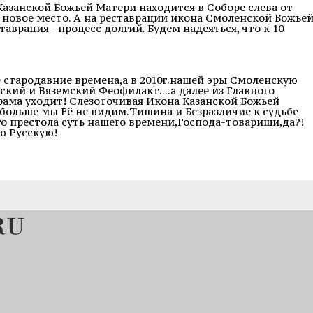
 Казанской Божьей Матери находится в Соборе слева от
 новое место. А на реставрации икона Смоленской Божье
таврация - процесс долгий. Будем надеяться, что к 10
 стародавние времена,а в 2010г.нашей эры Смоленскую
кий и Вяземский Феофилакт....а далее из Главного
рама уходит! Слезоточивая Икона Казанской Божьей
. больше мы Её не видим.Тишина и Безразличие к судьбе
о престола суть нашего времени,Господа-товарищи,да?!
ю Русскую!