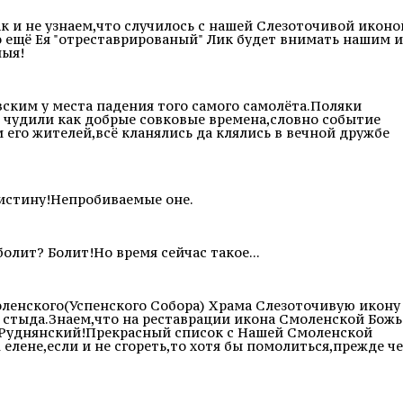
к и не узнаем,что случилось с нашей Слезоточивой иконо
о ещё Ея "отреставрированый" Лик будет внимать нашим и
ныя!
вским у места падения того самого самолёта.Поляки
же чудили как добрые совковые времена,словно событие
 его жителей,всё кланялись да клялись в вечной дружбе
Воистину!Непробиваемые оне.
олит? Болит!Но время сейчас такое...
моленского(Успенского Собора) Храма Слезоточивую икону
т стыда.Знаем,что на реставрации икона Смоленской Бож
и Руднянский!Прекрасный список с Нашей Смоленской
 елене,если и не сгореть,то хотя бы помолиться,прежде ч