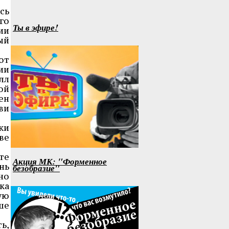
сь
го
Ты в эфире!
ии
ый
от
ии
лл
ой
ен
ви
ки
ве
те
Акция МК: "Форменное
нь
безобразие"
но
ка
ую
ше
ь,