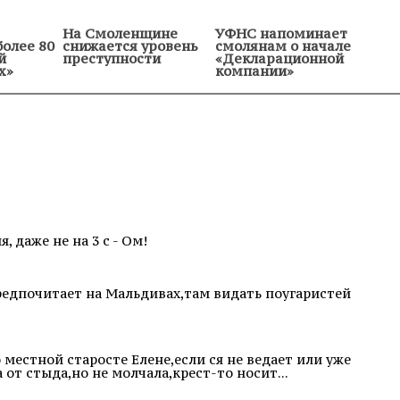
На Смоленщине
УФНС напоминает
более 80
снижается уровень
смолянам о начале
й
преступности
«Декларационной
х»
компании»
, даже не на 3 с - Ом!
предпочитает на Мальдивах,там видать поугаристей
 местной старосте Елене,если ся не ведает или уже
 от стыда,но не молчала,крест-то носит...