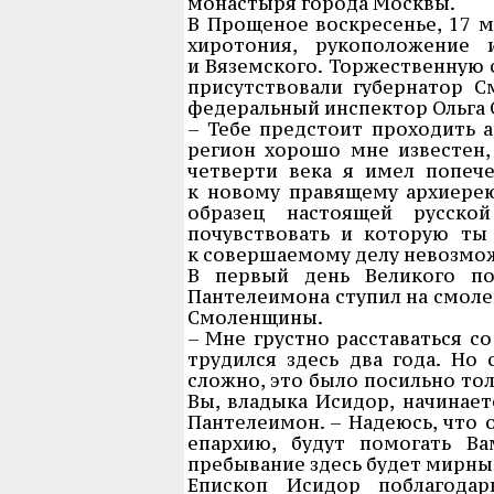
монастыря города Москвы.
В Прощеное воскресенье, 17 м
хиротония, рукоположение 
и Вяземского. Торжественную 
присутствовали губернатор С
федеральный инспектор Ольга 
– Тебе предстоит проходить 
регион хорошо мне известен,
четверти века я имел попече
к новому правящему архиерею
образец настоящей русско
почувствовать и которую ты
к совершаемому делу невозмож
В первый день Великого по
Пантелеимона ступил на смоле
Смоленщины.
– Мне грустно расставаться с
трудился здесь два года. Но
сложно, это было посильно тол
Вы, владыка Исидор, начинает
Пантелеимон. – Надеюсь, что
епархию, будут помогать В
пребывание здесь будет мирны
Епископ Исидор поблагодар