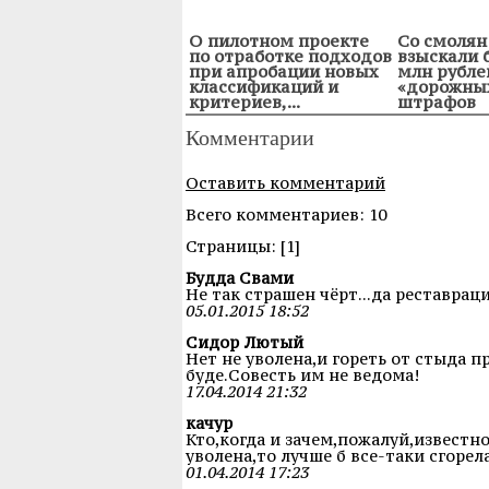
О пилотном проекте
Со смолян
по отработке подходов
взыскали 
при апробации новых
млн рубле
классификаций и
«дорожны
критериев,...
штрафов
Комментарии
Оставить комментарий
Всего комментариев: 10
Cтраницы: [1]
Будда Свами
Не так страшен чёрт...да реставрация
05.01.2015 18:52
Сидор Лютый
Нет не уволена,и гореть от стыда 
буде.Совесть им не ведома!
17.04.2014 21:32
качур
Кто,когда и зачем,пожалуй,известно
уволена,то лучше б все-таки сгорела
01.04.2014 17:23