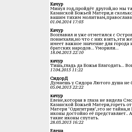
Качур
Минул год,пройдёт другой,но мы та
Казанской Божьей Матери,и скольк
вашим тихим молитвам,православ
01.04.2014 17:03
Качур
Возглавил и уже отметился с Остро
понаехали,но что с них взять,эти 
имеет важное значение для города и
братских народов... Уморили...
18.04.2013 22:10
качур
Тишь,гладь да Божья Благодать... 
17.04.2013 11:22
CидорД
Думаешь у Сидора Лютого душа не б
05.04.2013 22:22
качур
Елене,которая в глаза не видела С
Казанской Божьей Матери,гореть о
Матери "Одигитрия",это не тайна,
иконы достойно её представляет.. А
такие иконы спутать.
28.03.2013 16:22
Елена