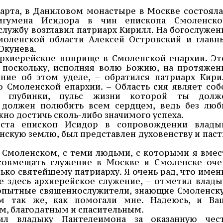
арта, в Даниловом монастыре в Москве состояла
игумена Исидора в чин епископа Смоленско
службу возглавил патриарх Кирилл. На богослужен
моленской области Алексей Островский и главн
Окунева.
архиерейское поприще в Смоленской епархии. Эт
 поскольку, исполняя волю Божию, на протяжен
ние об этом уделе, – обратился патриарх Кири
 Смоленской епархии. – Область сия являет соб
й глубинки, пульс жизни которой ты долж
 должен полюбить всем сердцем, ведь без люб
но достичь сколь-либо значимого успеха.
ста епископ Исидор в сопровождении влады
нскую землю, был представлен духовенству и паст
о Смоленском, с теми людьми, с которыми я вмес
 совмещать служение в Москве и Смоленске оче
ько святейшему патриарху. Я очень рад, что имен
е здесь архиерейское служение, – отметил влады
 опытные священнослужители, знающие Смоленск
ам так же, как помогали мне. Надеюсь, и Ва
м, благодатным и спасительным.
ил владыку Пантелеимона за оказанную чест