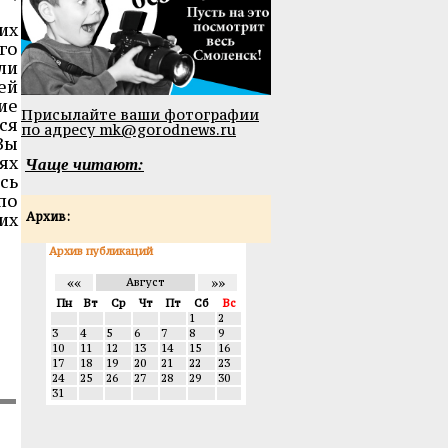
их
го
ли
ей
ие
Присылайте ваши фотографии
ся
по адресу mk@gorodnews.ru
Вы
Чаще читают:
ях
сь
по
их
Архив:
Архив публикаций
««
»»
Август
Пн
Вт
Ср
Чт
Пт
Сб
Вс
1
2
3
4
5
6
7
8
9
10
11
12
13
14
15
16
17
18
19
20
21
22
23
24
25
26
27
28
29
30
31