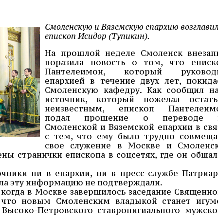
Смоленскую и Вяземскую епархию возглави
епископ Исидор (Тупикин).
На прошлой неделе Смоленск внезап
поразила новость о том, что еписк
Пантелеимон, который руковод
епархией в течение двух лет, покида
Смоленскую кафедру. Как сообщил н
источник, который пожелал остать
неизвестным, епископ Пантелеим
подал прошение о переводе 
Смоленской и Вяземской епархии в свя
с тем, что ему было трудно совмеща
свое служение в Москве и Смоленск
ены странички епископа в соцсетях, где он общал
чники ни в епархии, ни в пресс-службе Патриар
лла эту информацию не подтверждали.
 когда в Москве завершилось заседание Священно
, что новым Смоленским владыкой станет игум
 Высоко-Петровского ставропигиального мужско