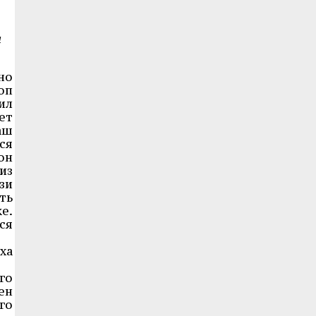
л
но
оп
ил
ет
аш
ся
он
из
зи
ть
е.
ся
ха
го
ен
го