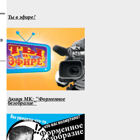
Ты в эфире!
в
Акция МК: "Форменное
безобразие"