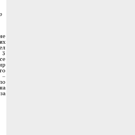
о
не
их
ел
 3
се
ир
то
 –
по
на
за