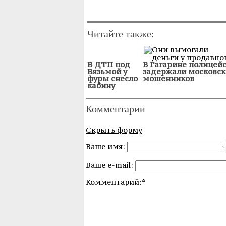
Читайте также:
В ДТП под
В Гагарине полицей
Вязьмой у
задержали московск
фуры снесло
мошенников
кабину
Комментарии
Скрыть форму
Ваше имя:
Ваше e-mail:
Комментарий:*