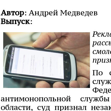
Автор
: Андрей Медведев
Выпуск
:
Рекл
расс
смол
приз
По 
слу
Фед
антимонопольной служб
области, суд признал нез