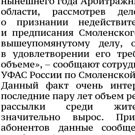
нынешнего года Арбитражн
области, рассмотрев де
о признании недействит
и предписания Смоленско
вышеупомянутому делу, о
в удовлетворении его тр
объеме», – сообщают сотру
УФАС России по Смоленской
Данный факт очень интер
последние пару лет объем 
рассылки среди жите
значительно вырос. П
абонентов данные сообщ