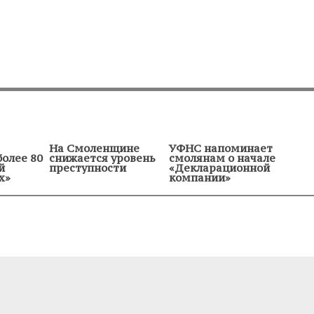
На Смоленщине
УФНС напоминает
более 80
снижается уровень
смолянам о начале
й
преступности
«Декларационной
х»
компании»