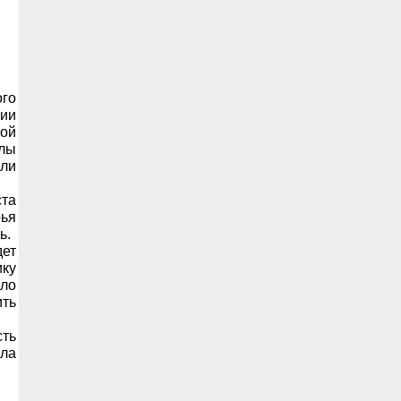
ого
гии
кой
лы
али
ста
ья
ь.
дет
ику
ило
ить
ть
ыла