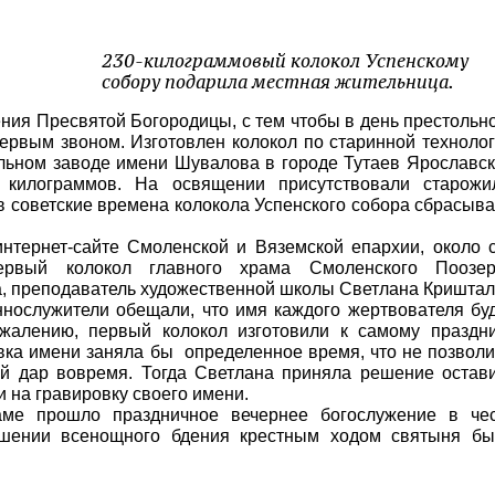
230-килограммовый колокол Успенскому
собору подарила местная жительница.
ния Пресвятой Богородицы, с тем чтобы в день престольн
первым звоном. Изготовлен колокол по старинной техноло
ольном заводе имени Шувалова в городе Тутаев Ярославс
0 килограммов. На освящении присутствовали старожи
в советские времена колокола Успенского собора сбрасыв
тернет-сайте Смоленской и Вяземской епархии, около 
ервый колокол главного храма Смоленского Поозер
, преподаватель художественной школы Светлана Криштал
нослужители обещали, что имя каждого жертвователя бу
ожалению, первый колокол изготовили к самому праздн
вка имени заняла бы определенное время, что не позвол
й дар вовремя. Тогда Светлана приняла решение остав
и на гравировку своего имени.
ме прошло праздничное вечернее богослужение в чес
ршении всенощного бдения крестным ходом святыня б