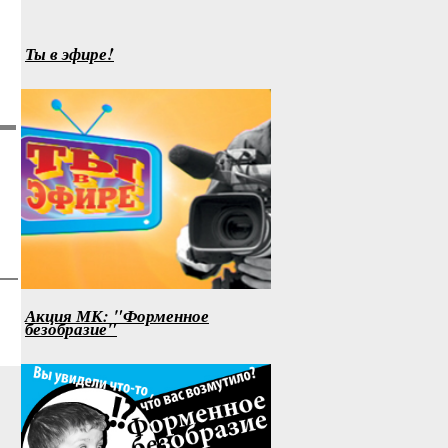
Ты в эфире!
Акция МК: "Форменное
безобразие"