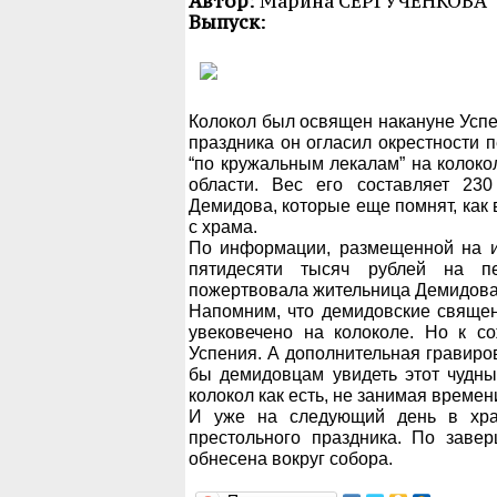
Автор
: Марина СЕРГУЧЕНКОВА
Выпуск
:
Колокол был освящен накануне Успе
праздника он огласил окрестности 
“по кружальным лекалам” на колок
области. Вес его составляет 23
Демидова, которые еще помнят, как 
с храма.
По информации, размещенной на ин
пятидесяти тысяч рублей на п
пожертвовала жительница Демидова
Напомним, что демидовские священ
увековечено на колоколе. Но к с
Успения. А дополнительная гравиро
бы демидовцам увидеть этот чудны
колокол как есть, не занимая времен
И уже на следующий день в хра
престольного праздника. По заве
обнесена вокруг собора.