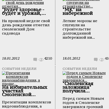
"Будет здоровье -
"МК" на
будет и урожай,...
набережной
На прошлой неделе свой
Легкие морозы не
день рождения отметил
спугнули на
смоленский Дом
строительстве
садовода
долгожданной
набережной ни...
18.01.2012
4210
18.01.2012
41
СОБЫТИЯ НЕДЕЛИ
СОБЫТИЯ НЕДЕЛИ
"Смоленская
На избирательных
заложница"
участках
получила...
Смоленской...
Перед самым Новым
Презентация комплексов
годом в Смоленске
видеонаблюдения, а
завершился громкий