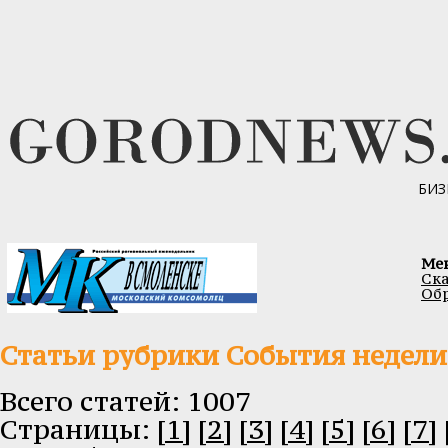
БИЗ
Ме
Ска
Обр
Статьи рубрики События недели
Всего статей: 1007
Cтраницы:
[1]
[2]
[3]
[4]
[5]
[6]
[7]