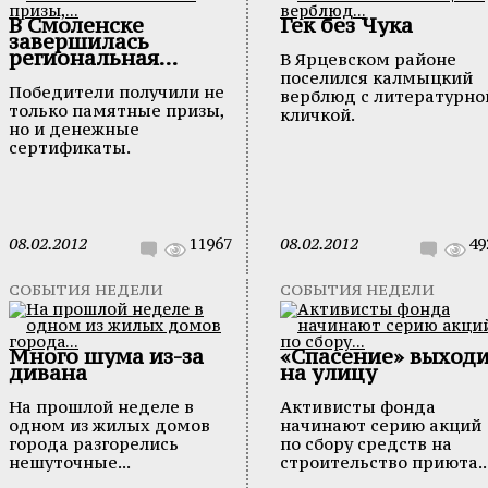
В Смоленске
Гек без Чука
завершилась
региональная...
В Ярцевском районе
поселился калмыцкий
Победители получили не
верблюд с литературно
только памятные призы,
кличкой.
но и денежные
сертификаты.
08.02.2012
11967
08.02.2012
49
СОБЫТИЯ НЕДЕЛИ
СОБЫТИЯ НЕДЕЛИ
Много шума из-за
«Спасение» выход
дивана
на улицу
На прошлой неделе в
Активисты фонда
одном из жилых домов
начинают серию акций
города разгорелись
по сбору средств на
нешуточные...
строительство приюта..