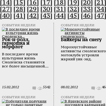
[14]
[15]
[16]
[17]
[18]
[19]
[20]
[21
[27]
[28]
[29]
[30]
[31]
[32]
[33]
[34
[40]
[41]
[42]
[43]
[44]
[45]
[46]
[47
СОБЫТИЯ НЕДЕЛИ
СОБЫТИЯ НЕДЕЛИ
Рок-н-ролл,
Байкеры на снегу
гармошка и
морфлот
Морозоустойчивые
активисты смоленского
В последнее время
мотоклуба устроили
культурная жизнь
жаркий уик-энд.
Смоленска становится
все более насыщенной....
15.02.2012
5342
08.02.2012
46
СОБЫТИЯ НЕДЕЛИ
СОБЫТИЯ НЕДЕЛИ