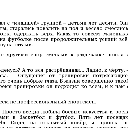
ал с «младшей» группой – детьми лет десяти. Он
ты, старались повалить на пол и весело смеялись
огла одержать верх. Какая-то совсем маленька
 на футболке после продолжительных усилий всё
цу на татами.
е с другими спортсменами к раздевалке пошла 
.
денусь? А то вся растрёпанная… Ладно, к чёрту, 
ова. – Ощущения от тренировки потрясающие
го очень добрые глаза. В жизни совершенно тако
время тренировки он подходил ко всем, и к нам 
всем не профессиональный спортсмен.
. Просто всегда любила боевые искусства и росл
ками в баскетбол и футбол. Пять лет посеща
ela. Сюда, на открытый ковёр, я пришла п
о не платила и никого не просила, хорошо, чт