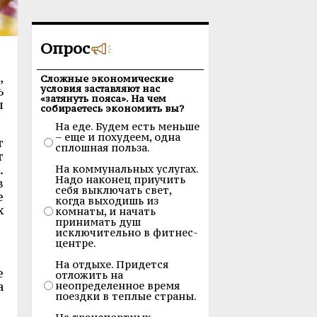
Опрос
,
Сложные экономические
условия заставляют нас
ь
«затянуть пояса». На чем
ы
собираетесь экономить вы?
На еде. Будем есть меньше
– еще и похудеем, одна
т
сплошная польза.
т
.
На коммунальных услугах.
Надо наконец приучить
в
себя выключать свет,
е
когда выходишь из
х
комнаты, и начать
принимать душ
исключительно в фитнес-
центре.
На отдыхе. Придется
е
отложить на
а
неопределенное время
поездки в теплые страны.