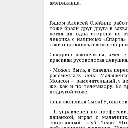
американца.
Рядом Алексей Олейник работ
тоже брали друг друга в захва
когда ни одна сторона не м
девочка с надписью «Спарта»
таки опрокинула свою соперни
Спарринг закончился, вмест
красивая русоволосая девушка
- Может быть, я сначала перео
рассмеялась Лена Малащенк
Монсон – замечательный, у не
же, как и по телевизору. Во 
подругой тоже.
Лена окончила СмолГУ, она со
- Я управленец по профессии
пацанкой, играя с мальчиш
спортивный клуб Team Str
собственному желанию. Ничег