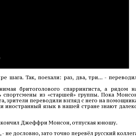
е шага. Так, поехали: раз, два, три… - переводи
имая бритоголового спаррингиста, а рядом н
ь спортсмены из «старшей» группы. Пока Монсо
а, зрители переводили взгляд с него на помощник
ки иностранный язык в нашей стране знают далек
 - закончил Джеффри Монсон, отпуская юношу.
я, - не дословно, зато точно перевёл русский коллег