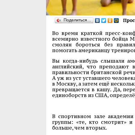
Поделиться…
Прос
Во время краткой пресс-кон
всемирно известного бойца М
смолян бороться без прави
помогать американцу трениро
Вы когда-нибудь слышали ам
английский, что преподают 
правильности британской реч
А уж из уст уставшего челове
в Москву, а затем ещё нескольк
превращается в кашу. Да, пе
единоборств из США, определ
В спортивном зале академии
группы: «те, кто смотрит» и
больше, чем вторых.