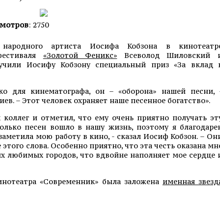
мотров
: 2750
 народного артиста Иосифа Кобзона в кинотеатр
фестиваля
«Золотой Феникс»
Всеволод Шиловский 
учили Иосифу Кобзону специальный приз «За вклад 
о для кинематографа, он – «оборона» нашей песни, 
в. – Этот человек охраняет наше песенное богатство».
 коллег и отметил, что ему очень приятно получать эт
олько песен вошло в нашу жизнь, поэтому я благодаре
аметила мою работу в кино, - сказал Иосиф Кобзон. – Он
 этого слова. Особенно приятно, что эта честь оказана мн
оих любимых городов, что вдвойне наполняет мое сердце 
кинотеатра «Современник» была заложена
именная звезд