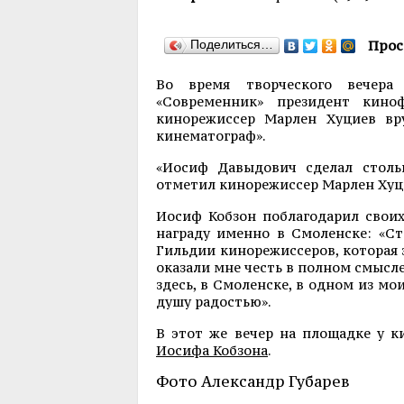
Поделиться…
Прос
Во время творческого вечера
«Современник» президент кино
кинорежиссер Марлен Хуциев вр
кинематограф».
«Иосиф Давыдович сделал стольк
отметил кинорежиссер Марлен Хуцие
Иосиф Кобзон поблагодарил своих
награду именно в Смоленске: «Ст
Гильдии кинорежиссеров, которая з
оказали мне честь в полном смысле
здесь, в Смоленске, в одном из м
душу радостью».
В этот же вечер на площадке у 
Иосифа Кобзона
.
Фото Александр Губарев