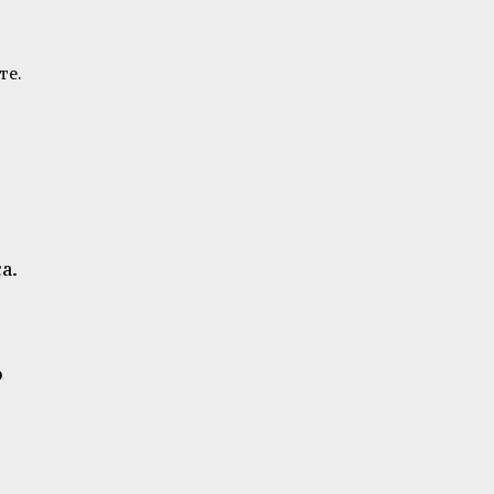
те.
а.
о