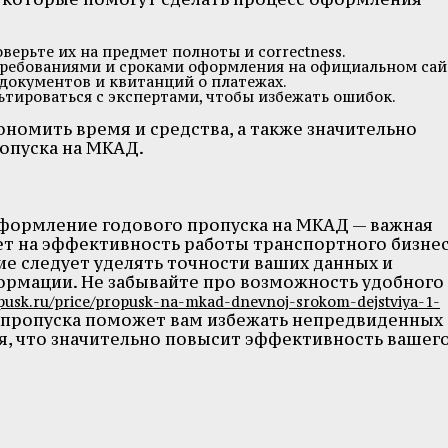
ерьте их на предмет полноты и correctness.
требованиями и сроками оформления на официальном сай
документов и квитанций о платежах.
ьтироваться с экспертами, чтобы избежать ошибок.
номить время и средства, а также значительно
опуска на МКАД.
формление годового пропуска на МКАД — важная
ет на эффективность работы транспортного бизнес
е следует уделять точности ваших данных и
рмации. Не забывайте про возможность удобного
opusk.ru/price/propusk-na-mkad-dnevnoj-srokom-dejstviya-1-
 пропуска поможет вам избежать непредвиденных
я, что значительно повысит эффективность вашег