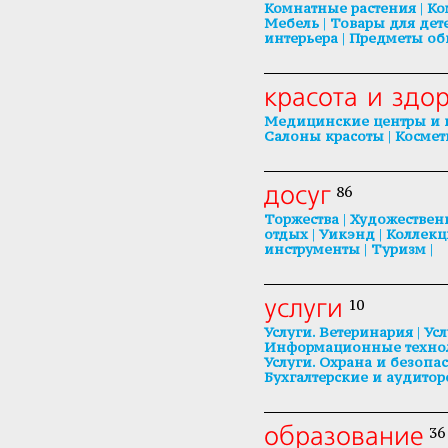
|
Комнатные растения
Ко
|
Мебель
Товары для дет
|
интерьера
Предметы об
красота и здо
Медицинские центры и 
|
Салоны красоты
Космет
досуг
86
|
Торжества
Художественн
|
|
отдых
Уикэнд
Коллекц
|
|
инструменты
Туризм
услуги
10
|
Услуги. Ветеринария
Усл
Информационные техноло
Услуги. Охрана и безопа
Бухгалтерские и аудитор
образование
36