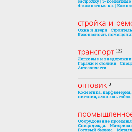
|
застройку
3-комнатные 
|
4-комнатные кв.
Комна
стройка и рем
|
Окна и двери
Строител
Безопасность помещени
транспорт
122
Легковые и внедорожни
|
Гаражи и стоянки
Спеца
|
Автозапчасти
оптовик
0
Косметика, парфюмерия,
питания, алкоголь табак
промышленное
Оборудование промышлен
|
Спецодежда.
Материалы
|
Готовый бизнес.
Металл