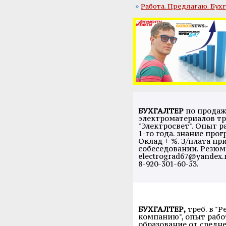
»
Работа. Предлагаю. Бу
БУХГАЛТЕР
по продаж
электроматериалов тр
"Электросвет". Опыт р
1-го года. знание про
Оклад + %. З/плата пр
собеседовании. Резюм
electrograd67@yandex.r
8-920-301-60-53.
БУХГАЛТЕР,
треб. в "
компанию", опыт работ
образование от средне