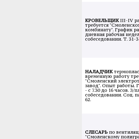
КРОВЕЛЬЩИК
III-IV р
требуется "Смоленско
комбинату". График ра
дневная рабочая недел
собеседовании. Т. 31-31
НАЛАДЧИК
термоплас
временную работу тр
"Смоленский электро
завод". Опыт работы.
- с 7.30 до 16 часов. З/
собеседовании. Соц. па
62.
СЛЕСАРЬ
по вентиляц
"Смоленскому полигра