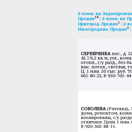
2-комн. кв. Заднепровск
18
|
Продам
2-комн. кв. 
1
|
Пригород. Продам
2-к
0
|
Иногородние. Продам
СЕРЕБРЯНКА
пос., д. 52
42.7/6,5 кв.м, угл., комн
отопл., с/у разд., без б
выс. потол., светлая, т
Ц. 1 млн. 50 тыс. руб. То
665-80-22, 8-950-705-44
СОБОЛЕВА
(Рачевка), 
дома, ремонтом, комн
изолированы, с/у разд
отличное. Цена 1 млн. 0
8-920-302-88-11.