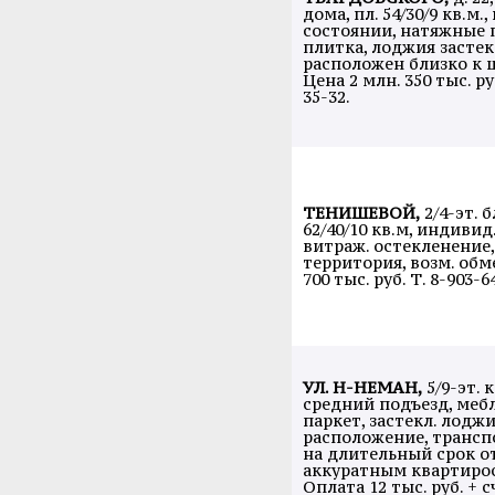
дома, пл. 54/30/9 кв.м.
состоянии, натяжные п
плитка, лоджия застек
расположен близко к ц
Цена 2 млн. 350 тыс. ру
35-32.
ТЕНИШЕВОЙ,
2/4-эт. 
62/40/10 кв.м, индивид.
витраж. остекленение,
территория, возм. обме
700 тыс. руб. Т. 8-903-6
УЛ. Н-НЕМАН,
5/9-эт. 
средний подъезд, меб
паркет, застекл. лоджи
расположение, трансп
на длительный срок о
аккуратным квартиро
Оплата 12 тыс. руб. + с