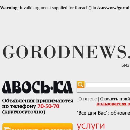
Warning
: Invalid argument supplied for foreach() in
/var/www/gorodn
БИЗ
О газете
Скачать прай
|
Объявления принимаются
пользователя 
по телефону
70-50-70
(круглосуточно)
"Все для Вас": обновл
услуги