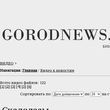
БИЗ
ВИДЕО
>
Навигация:
Главная
/
Видео к новостям
Всего видео файлов: 122
[1]
[2]
[3]
[4]
[5]
[6]
Сортировать по:
по
на 
Скалолазы