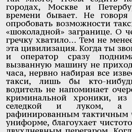
городах, Москве и Петербу
времени бывает. Не говоря
опробовать возможности такс
«шоколадной» загранице. О ч
гречку хватило... Тем не менее
эта цивилизация. Когда ты зв
и оператор сразу поднима
вызванную машину не приход
часа, нервно набирая все изв
такси, лишь бы кто-нибуд
водитель не напоминает очер
криминальной хроники, из
селедкой и луком, а 
рафинированным тактичным ч
униформе, благоухает чистот
двухдневным перегаром. Когда