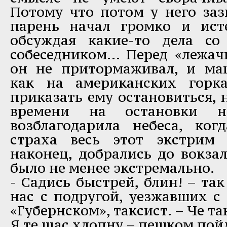
Потому что потом у него за
парень начал громко и ист
обсуждая какие-то дела с
собеседником… Перед «лежа
он не притормаживал, и ма
как на американских горка
приказать ему остановиться, 
времени на остановки 
возблагодарила небеса, ко
страха весь этот экстрим
наконец, добрались до вокза
было не менее экстремально.
- Садись быстрей, блин! – та
нас с подругой, уезжавших с
«Губернском», таксист. – Че т
Я те щас хлопну – пешком пой