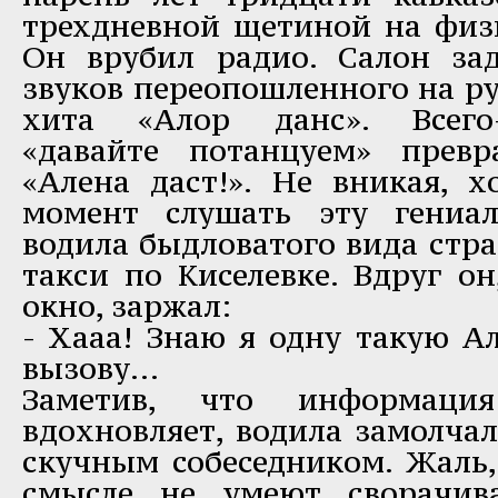
трехдневной щетиной на фи
Он врубил радио. Салон за
звуков переопошленного на р
хита «Алор данс». Всего-
«давайте потанцуем» превр
«Алена даст!». Не вникая, 
момент слушать эту гениа
водила быдловатого вида стр
такси по Киселевке. Вдруг о
окно, заржал:
- Хааа! Знаю я одну такую Ал
вызову…
Заметив, что информац
вдохновляет, водила замолчал
скучным собеседником. Жаль
смысле не умеют сворачив