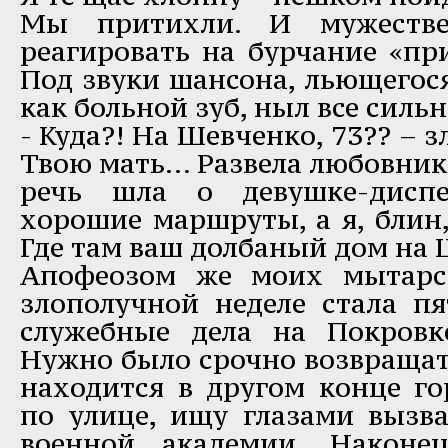
Мы притихли. И мужестве
реагировать на бурчание «пр
Под звуки шансона, льющегося
как больной зуб, ныл все сильн
- Куда?! На Шевченко, 73?? – з
Твою мать… Развела любовник
речь шла о девушке-диспе
хорошие маршруты, а я, блин,
Где там ваш долбаный дом на 
Апофеозом же моих мытарс
злополучной неделе стала пя
служебные дела на Покровк
Нужно было срочно возвращат
находится в другом конце го
по улице, ищу глазами вызв
военной академии. Наконе