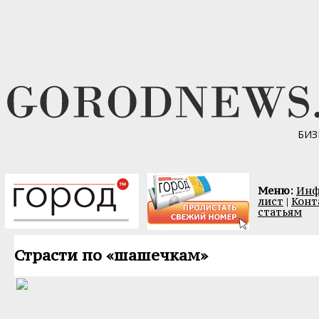
БИЗ
Меню:
Инф
лист
|
Конт
статьям
Страсти по «шашечкам»