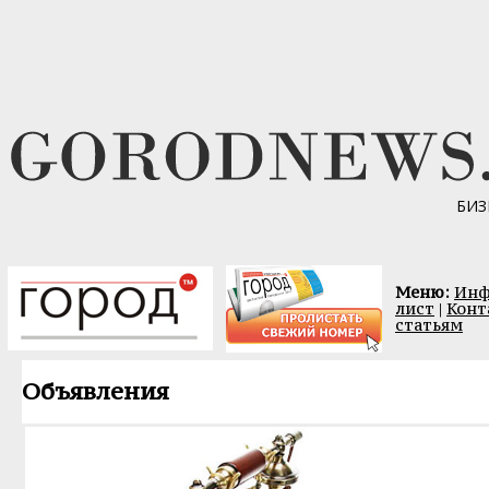
БИЗ
Меню:
Инф
лист
|
Конт
статьям
Объявления