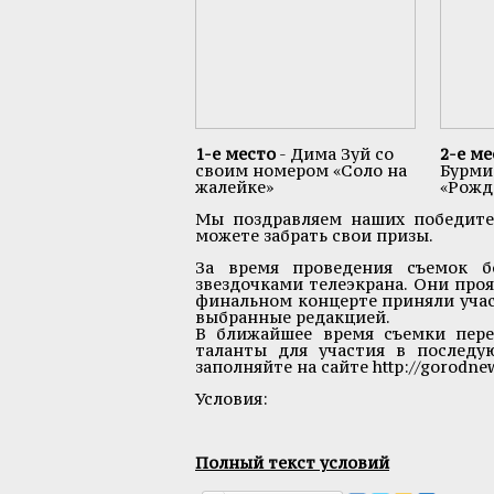
1-е место
- Дима Зуй со
2-е ме
своим номером «Соло на
Бурми
жалейке»
«Рожд
Мы поздравляем наших победител
можете забрать свои призы.
За время проведения съемок б
звездочками телеэкрана. Они проя
финальном концерте приняли учас
выбранные редакцией.
В ближайшее время съемки пере
таланты для участия в последу
заполняйте на сайте
http://gorodne
Условия:
Полный текст условий