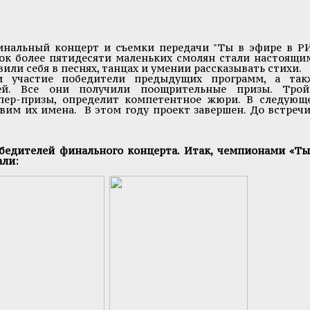
инальный концерт и съемки передачи "Ты в эфире в Р
мок более пятидесяти маленьких смолян стали настоящи
или себя в песнях, танцах и умении рассказывать стихи.
 участие победители предыдущих программ, а так
ей. Все они получили поощрительные призы. Трой
упер-призы, определит компетентное жюри. В следующ
вим их имена. В этом году проект завершен. До встречи
обедителей финального концерта. Итак, чемпионами «Ты
али: