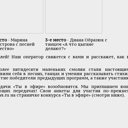
сто
- Марина
3-е место
- Диана Образюк с
строва с песней
танцем «А что цыгане
ество»
делают?»
ей! Наш оператор свяжется с вами и расскажет, как 
олее пятидесяти маленьких смолян стали настоящи
вили себя в песнях, танцах и умении рассказывать стихи.
тие победители предыдущих программ, а также участник
дачи «Ты в эфире» возобновятся. Мы приглашаем юн
ющих передачах! Свои анкеты для участия по-прежне
ws.ru
на страничке конкурса «Ты в эфире» (смотри ниже).