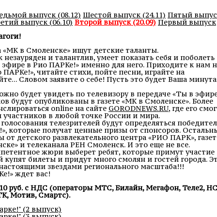
едьмой выпуск (08.12)
Шестой выпуск (24.11)
Пятый выпус
етий выпуск (06.10)
Второй выпуск (20.09)
Первый выпуск
агоги!
а «МК в Смоленске» ищут детские таланты.
незауряден и талантлив, умеет показать себя и поболеть 
 эфире в Рио ПАРКе!» именно для него. Приходите к нам н
 ПАРКе!», читайте стихи, пойте песни, играйте на
е... Словом заявите о себе! Пусть это будет Ваша минута
жно будет увидеть по телевизору в передаче «Ты в эфире
ов будут опубликованы в газете «МК в Смоленске». Более
нслироваться online на сайте
GORODNEWS.RU
, где его смо
 участников в любой точке России и мира.
 голосования телезрителей будут определяться победите
!», которые получат ценные призы от спонсоров. Остальн
 от детского развлекательного центра «РИО ПАРК», газе
ке» и телеканала РЕН Смоленск. И это еще не все.
петентное жюри выберет ребят, которые примут участие 
 купят билеты и придут много смолян и гостей города. Э
настоящими звездами регионального масштаба!!!
е!» ждет вас!
 10 руб. с НДС (операторы МТС, Билайн, Мегафон, Теле2, НС
К, Мотив, Смартс).
рке!" (2 выпуск)
рке!" (3 выпуск)