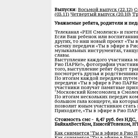
Выпуски
:
Восьмой выпуск (22.12)
С
(03.11)
Четвертый выпуск (20.10)
Тр
Уважаемые ребята, родители и пед
Телеканал «РЕН Смоленск» и газет
Если Ваш ребенок или воспитанник 
других, то наш новый проект «Ты в
съемку передачи «Ты в эфире в Рио
музыкальных инструментах, танцуйт
славы.
Выступление каждого участника мо
Рио ПАРКе!», фотографии участник
того, выступление ребят будет тра
посмотреть друзья и родственники
По итогам каждой передачи путем
передачи «Ты в эфире в Рио ПАРКе
участники получат памятные призы
"Московский Комсомолец в Смоленс
По итогам нескольких передач ком
большом гала концерте, на который
позволит юным участникам стать 
Приходите, «Ты в эфире в Рио ПАРК
Стоимость смс - 8,47 руб. без НДС,
БайкалВестКом, ЕнисейТелеком, НТ
Как снимается "Ты в эфире в Рио Па
Как снимается "Ты в эфире в Рио Па