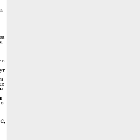
к
за
а
 в
гут
ли
ые
ты
в
то
С,