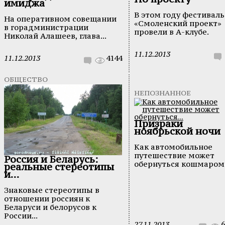
имиджа
В этом году фестиваль
На оперативном совещании
«Смоленский проект»
в горадминистрации
провели в А-клубе.
Николай Алашеев, глава...
11.12.2013
11.12.2013
4144
ОБЩЕСТВО
НЕПОЗНАННОЕ
Призраки
ноябрьской ночи
Как автомобильное
путешествие может
Россия и Беларусь:
обернуться кошмаром
реальные стереотипы
и...
Знаковые стереотипы в
отношении россиян к
Беларуси и белорусов к
России...
27.11.2013
6