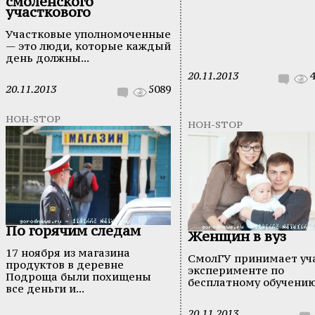
смоленского
участкового
Участковые уполномоченные
— это люди, которые каждый
день должны...
20.11.2013
4
20.11.2013
5089
НОН-STOP
НОН-STOP
По горячим следам
Женщин в вуз
17 ноября из магазина
СмолГУ принимает уча
продуктов в деревне
эксперименте по
Подроща были похищены
бесплатному обучению 
все деньги и...
20.11.2013