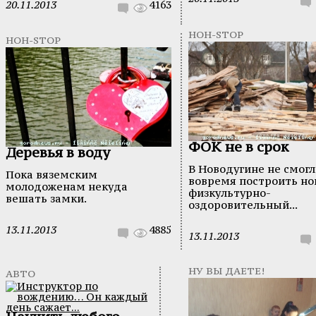
20.11.2013
4163
НОН-STOP
НОН-STOP
ФОК не в срок
Деревья в воду
В Новодугине не смог
Пока вяземским
вовремя построить н
молодоженам некуда
физкультурно-
вешать замки.
оздоровительный...
13.11.2013
4885
13.11.2013
НУ ВЫ ДАЕТЕ!
АВТО