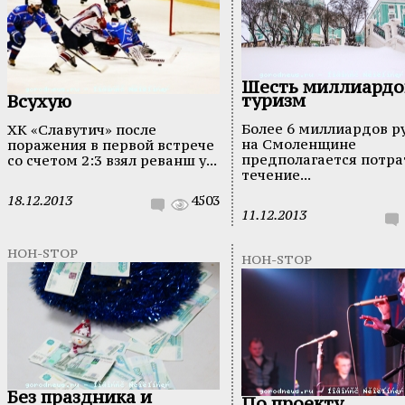
Шесть миллиардо
туризм
Всухую
Более 6 миллиардов р
ХК «Славутич» после
на Смоленщине
поражения в первой встрече
предполагается потра
со счетом 2:3 взял реванш у...
течение...
18.12.2013
4503
11.12.2013
НОН-STOP
НОН-STOP
Без праздника и
По проекту