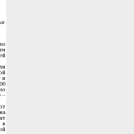
ия
во
ым
ей
ли
ой
 и
00
но
 –
ют
на
ат
 в
ой