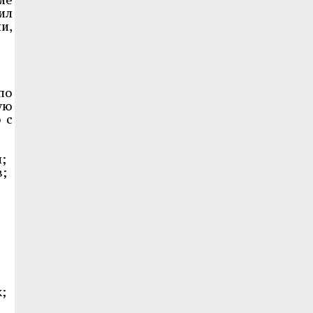
ил
и,
по
ую
 с
;
в;
;