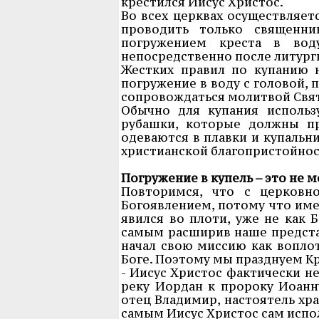
крестился Иисус Христос.
Во всех церквах осуществляет
проводить только священн
погружением креста в вод
непосредственно после литург
Жестких правил по купанию 
погружение в воду с головой, 
сопровождаться молитвой Свя
Обычно для купания исполь
рубашки, которые должны пр
одеваются в плавки и купальн
христианской благопристойно
Погружение в купель – это не 
Повторимся, что с церковн
Богоявлением, потому что имен
явился во плоти, уже не как 
самым расширив наше предста
начал свою миссию как вопло
Боге. Поэтому мы празднуем К
- Иисус Христос фактически н
реку Иордан к пророку Иоанну
отец Владимир, настоятель хр
самым Иисус Христос сам испол