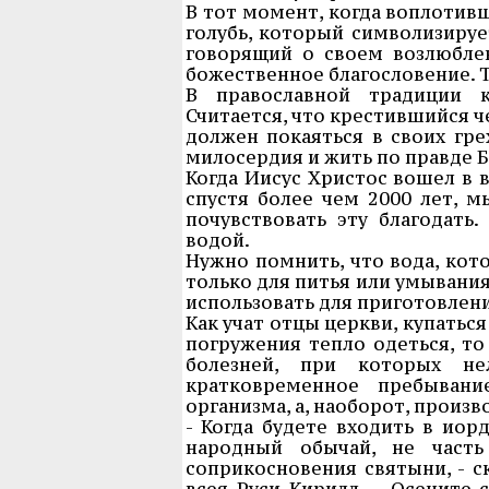
В тот момент, когда воплотивш
голубь, который символизирует
говорящий о своем возлюбле
божественное благословение. Т
В православной традиции к
Считается, что крестившийся ч
должен покаяться в своих гре
милосердия и жить по правде Б
Когда Иисус Христос вошел в в
спустя более чем 2000 лет, 
почувствовать эту благодать
водой.
Нужно помнить, что вода, кот
только для питья или умывания
использовать для приготовлен
Как учат отцы церкви, купаться
погружения тепло одеться, то
болезней, при которых нел
кратковременное пребыван
организма, а, наоборот, прои
- Когда будете входить в иор
народный обычай, не часть
соприкосновения святыни, - с
всея Руси Кирилл. – Осените 