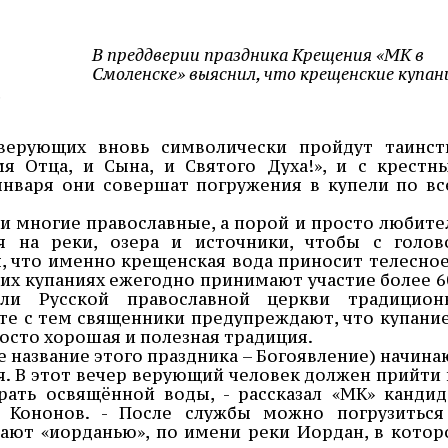
В преддверии праздника Крещения «МК в
Смоленске» выяснил, что крещенские купан
.
верующих вновь символически пройдут таинст
я Отца, и Сына, и Святого Духа!», и с крестн
января они совершат погружения в купели по вс
и многие православные, а порой и просто любите
 на реки, озера и источники, чтобы с голов
я, что именно крещенская вода приносит телесное
ких купаниях ежегодно принимают участие более 6
ели Русской православной церкви традицион
сте с тем священники предупреждают, что купание
росто хорошая и полезная традиция.
е название этого праздника – Богоявление) начина
я. В этот вечер верующий человек должен прийти 
брать освящённой воды, - рассказал «МК» кандид
в Кононов. - После службы можно погрузиться
ают «иорданью», по имени реки Иордан, в котор