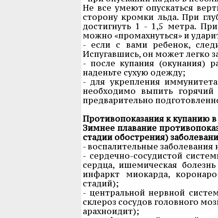
Не все умеют опускаться верт
сторону кромки льда. При гл
достигнуть 1 - 1,5 метра. П
можно «промахнуться» и ударит
- если с вами ребенок, сле
Испугавшись, он может легко за
- после купания (окунания) 
наденьте сухую одежду;
- для укрепления иммунитет
необходимо выпить горячий 
предварительно подготовленно
Противопоказания к купанию в
Зимнее плавание противопоказ
стадии обострения) заболевани
- воспалительные заболевания 
- сердечно-сосудистой систе
сердца, ишемическая болезнь
инфаркт миокарда, коронаро-
стадий);
- центральной нервной систем
склероз сосудов головного моз
арахноидит);