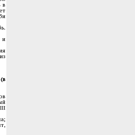
 в
ет
би
ь.
 и
ия
из
(в
ов
ый
II
а;
т,