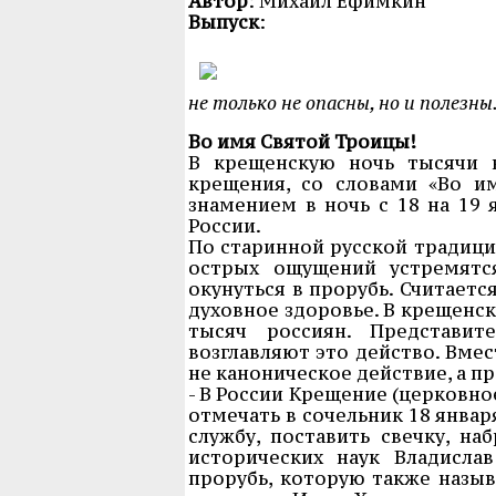
Автор
: Михаил Ефимкин
Выпуск
:
не только не опасны, но и полезны
Во имя Святой Троицы!
В крещенскую ночь тысячи 
крещения, со словами «Во им
знамением в ночь с 18 на 19 
России.
По старинной русской традици
острых ощущений устремятся
окунуться в прорубь. Считаетс
духовное здоровье. В крещенс
тысяч россиян. Представит
возглавляют это действо. Вме
не каноническое действие, а п
- В России Крещение (церковно
отмечать в сочельник 18 январ
службу, поставить свечку, на
исторических наук Владисла
прорубь, которую также назыв