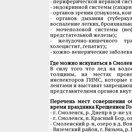
- периферической нервной сис
- эндокринной системы (сахарн
- органов зрения (глаукома, ко
- органов дыхания (туберку
воспаление легких, бронхиальн
- мочеполовой системы (неф
предстательной железы);
- желудочно-кишечного тра
холецистит, гепатит);
- кожно-венерические заболева
Где можно искупаться в Смолен
В силу того что лед на водо
толщины, на местах прове
инспекторов ГИМС, которые 
лентами и выставят запрещающ
представителями органов внут
Перечень мест совершения о
время праздника Крещениея Госп
- г. Смоленск, р. Днепр в р-не 
- г. Смоленск, п. Красный Бор, о
- Смоленский р-н, озеро в д. В
- Вяземский район, г. Вязьма, р.