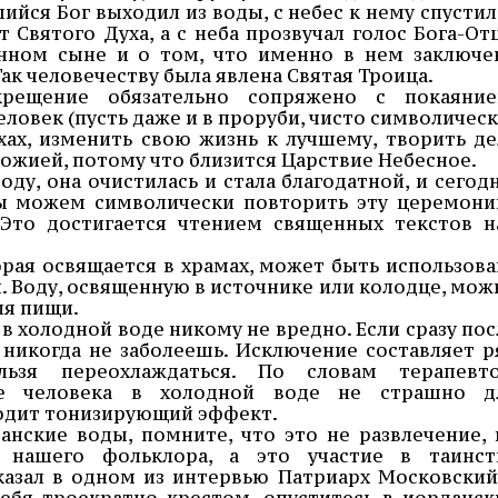
ийся Бог выходил из воды, с небес к нему спустил
 Святого Духа, а с неба прозвучал голос Бога-Отц
нном сыне и о том, что именно в нем заключе
ак человечеству была явлена Святая Троица.
рещение обязательно сопряжено с покаяние
еловек (пусть даже и в проруби, чисто символическ
хах, изменить свою жизнь к лучшему, творить де
ожией, потому что близится Царствие Небесное.
оду, она очистилась и стала благодатной, и сегодн
мы можем символически повторить эту церемони
. Это достигается чтением священных текстов н
орая освящается в храмах, может быть использова
. Воду, освященную в источнике или колодце, мож
ия пищи.
 в холодной воде никому не вредно. Если сразу пос
 никогда не заболеешь. Исключение составляет р
ьзя переохлаждаться. По словам терапевто
ие человека в холодной воде не страшно д
зводит тонизирующий эффект.
данские воды, помните, что это не развлечение, 
 нашего фольклора, а это участие в таинст
казал в одном из интервью Патриарх Московский
себя троекратно крестом, опуститесь в иорданск