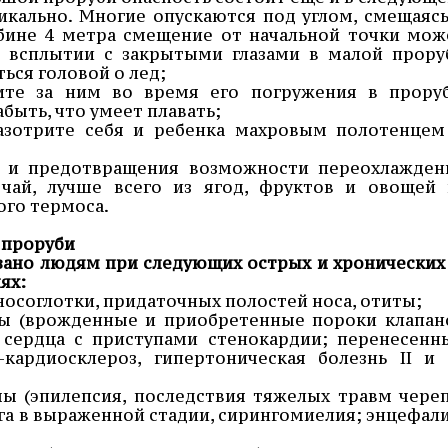
икально. Многие опускаются под углом, смещаясь
убине 4 метра смещение от начальной точки мож
ри всплытии с закрытыми глазами в малой прору
ься головой о лед;
дите за ним во время его погружения в проруб
быть, что умеет плавать;
разотрите себя и ребенка махровым полотенцем
а и предотвращения возможности переохлажден
чай, лучше всего из ягод, фруктов и овощей 
го термоса.
 проруби
ано людям при следующих острых и хронических 
ях:
носоглотки, придаточных полостей носа, отиты;
мы (врожденные и приобретенные пороки клапан
 сердца с приступами стенокардии; перенесенн
кардиосклероз, гипертоническая болезнь II и I
ы (эпилепсия, последствия тяжелых травм череп
га в выраженной стадии, сирингомиелия; энцефали