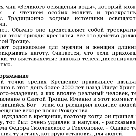
ся чин «Великого освящения воды», который мож
ик - с чтением особых молитв и троекратн
у. Традиционно водные источники освящают
ии.
нет. Обычно оно представляет собой троекратн
при этом трижды крестятся. Все это действо долж
той Троице.
зуют одинаковые для мужчин и женщин длинн
икрывать наготу. Считается, что если прихожа
ики, то выставляемые напоказ телеса диссонируют
стью.
моржевание
ой точки зрения Крещение правильнее называ
но в этот день более 2000 лет назад Иисус Христ
Бого-младенец, а как вполне реальный человек, т
вление о Святой Троице. Именно в этот момент 
тившийся Бог - этим он расширил понятие людей
рещение вскоре после Рождества.
е нуждался в крещении, поэтому когда он пришел 
, тот был очень удивлен и напуган, - рассказыва
ама Федора Смоленского в Гедеоновке. – Однако т
нил ту истину, которую установил для людей.