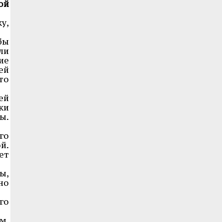
ой
у,
бы
ли
ие
ей
то
ей
ки
ы.
го
й.
ет
ы,
но
го
м.