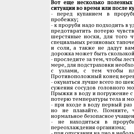
Вот еще несколько полезных
ситуации во время или после к
- перед купанием в проруби
пробежку;
- к проруби надо подходить в 
предотвратить потерю чувств
шерстяные носки, для того 
специальных резиновых тапоче
и соли, а также не дадут вам
дорожка может быть скользкой
- проследите за тем, чтобы лес
мере, для подстраховки необхо
с узлами, с тем чтобы п
Противоположный конец веревк
- окунаться лучше всего по ше
сужения сосудов головного мо
Прыжки в воду и погружение с 
потерю температуры тела и мо
- при входе в воду первый раз
но не плавайте. Помните, 
нормальное безопасное учащен
- не находиться в прору
переохлаждения организма;
- при опускании на дно в небо