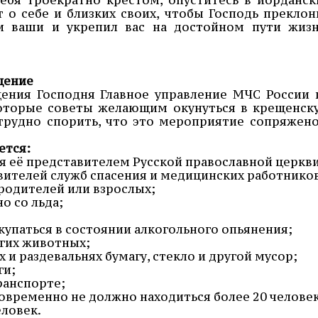
 о себе и близких своих, чтобы Господь преклон
хи ваши и укрепил вас на достойном пути жизн
щение
ения Господня Главное управление МЧС России 
которые советы желающим окунуться в крещенск
 трудно спорить, что это мероприятие сопряжено
ется:
ия её представителем Русской православной церкви
авителей служб спасения и медицинских работнико
 родителей или взрослых;
о со льда;
 купаться в состоянии алкогольного опьянения;
угих животных;
ах и раздевальнях бумагу, стекло и другой мусор;
ги;
ранспорте;
новременно не должно находиться более 20 человек
еловек.