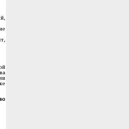
й,
ие
т,
ой
ва
ми
же
во