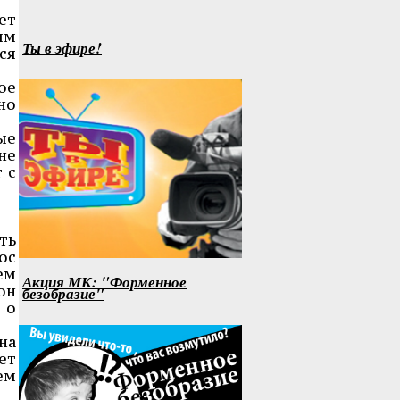
ет
ым
Ты в эфире!
ся
ое
но
ые
не
 с
ть
ос
ем
Акция МК: "Форменное
он
безобразие"
 о
на
ет
ем