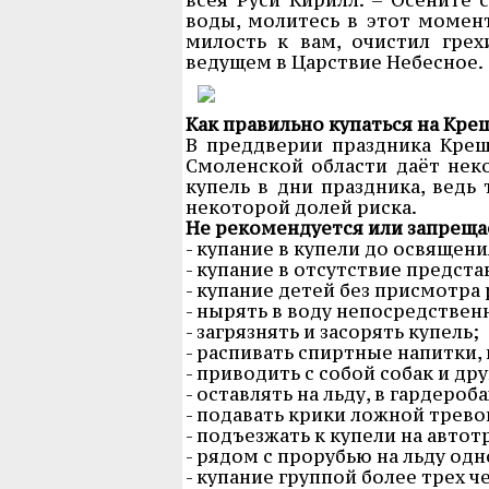
воды, молитесь в этот момент
милость к вам, очистил гре
ведущем в Царствие Небесное.
Как правильно купаться на Кре
В преддверии праздника Крещ
Смоленской области даёт не
купель в дни праздника, ведь
некоторой долей риска.
Не рекомендуется или запреща
- купание в купели до освящен
- купание в отсутствие предст
- купание детей без присмотра
- нырять в воду непосредственн
- загрязнять и засорять купель;
- распивать спиртные напитки,
- приводить с собой собак и др
- оставлять на льду, в гардероб
- подавать крики ложной трево
- подъезжать к купели на автот
- рядом с прорубью на льду од
- купание группой более трех ч