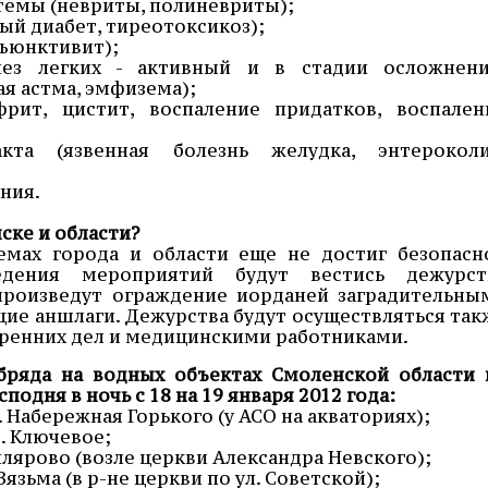
темы (невриты, полиневриты);
ый диабет, тиреотоксикоз);
нъюнктивит);
лез легких - активный и в стадии осложнени
ая астма, эмфизема);
рит, цистит, воспаление придатков, воспален
кта (язвенная болезнь желудка, энтероколи
ния.
ске и области?
емах города и области еще не достиг безопасн
дения мероприятий будут вестись дежурст
произведут ограждение иорданей заградительны
ие аншлаги. Дежурства будут осуществляться так
ренних дел и медицинскими работниками.
бряда на водных объектах Смоленской области 
одня в ночь с 18 на 19 января 2012 года:
ул. Набережная Горького (у АСО на акваториях);
з. Ключевое;
онлярово (возле церкви Александра Невского);
 Вязьма (в р-не церкви по ул. Советской);