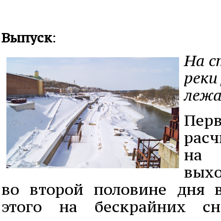
Выпуск
:
На с
реки
лежа
Пер
рас
на 
выхо
во второй половине дня 
этого на бескрайних сн