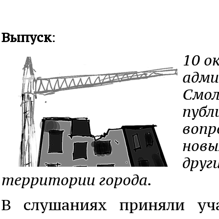
Выпуск
:
10 о
адми
Смол
публ
вопр
новы
друг
территории города.
В слушаниях приняли уча