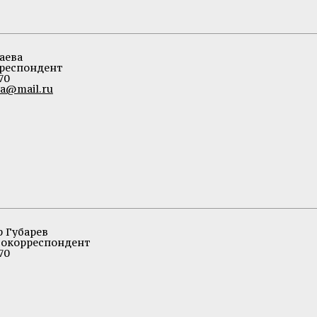
аева
респондент
70
a@mail.ru
 Губарев
окорреспондент
70