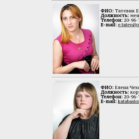
ФИО:
Татевик 
Должность:
мен
Телефон:
20-96-
E-mail:
e.tatev@
ФИО:
Елена Чех
Должность:
кор
Телефон:
20-96-
E-mail:
katabasi