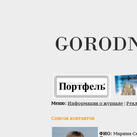
Меню:
Информация о журнале
|
Рек
Список контактов
ФИО:
Марина Се