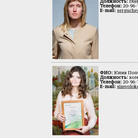
Должность:
гла
Телефон:
20-96-
E-mail:
serguche
ФИО:
Юлия Поп
Должность:
ком
Телефон:
20-96-
E-mail:
simvolok