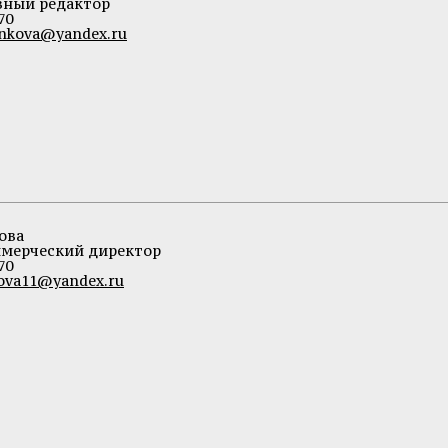
вный редактор
70
nkova@yandex.ru
ова
мерческий директор
70
ova11@yandex.ru