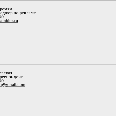
Еремян
еджер по рекламе
70
rambler.ru
овская
респондент
70
on@gmail.com