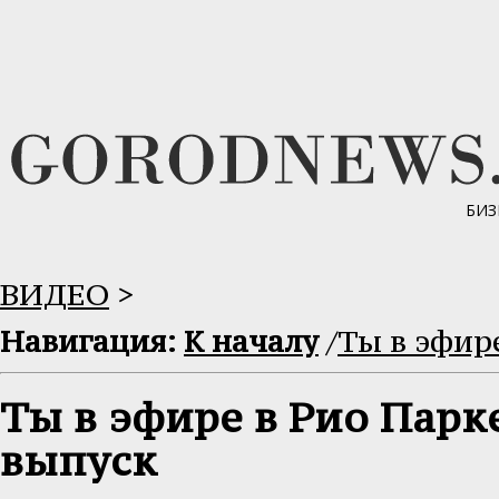
БИЗ
ВИДЕО
>
Навигация:
К началу
/
Ты в эфир
Ты в эфире в Рио Парк
выпуск