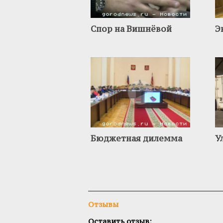
Спор на Вишнёвой
Э
Бюджетная дилемма
У
Отзывы
Оставить отзыв: