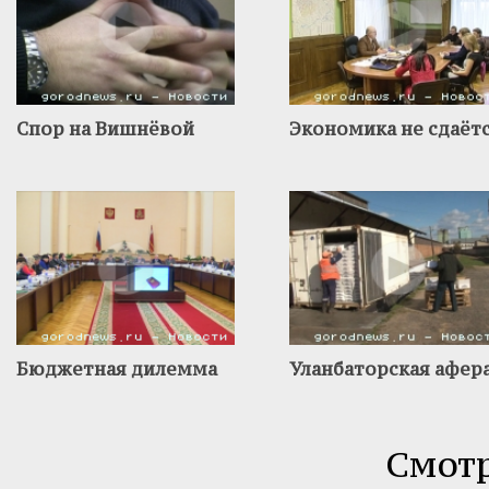
Спор на Вишнёвой
Экономика не сдаёт
Бюджетная дилемма
Уланбаторская афер
Смотр