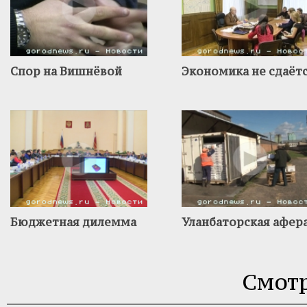
Спор на Вишнёвой
Экономика не сдаёт
Бюджетная дилемма
Уланбаторская афер
Смотр