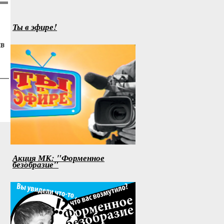
Ты в эфире!
в
Акция МК: "Форменное
безобразие"