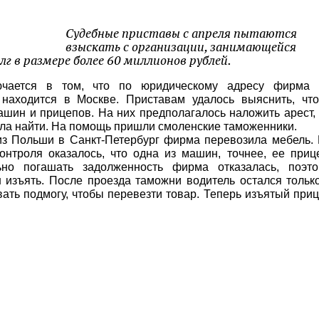
Судебные приставы с апреля пытаются
взыскать с организации, занимающейся
г в размере более 60 миллионов рублей.
ючается в том, что по юридическому адресу фирма 
 находится в Москве. Приставам удалось выяснить, чт
ашин и прицепов. На них предполагалось наложить арест,
ла найти. На помощь пришли смоленские таможенники.
 из Польши в Санкт-Петербург фирма перевозила мебель.
нтроля оказалось, что одна из машин, точнее, ее приц
ьно погашать задолженность фирма отказалась, поэто
 изъять. После проезда таможни водитель остался тольк
ать подмогу, чтобы перевезти товар. Теперь изъятый при