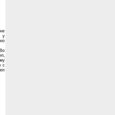
не
о у
 но
 Во
еп,
му
о с
цеп