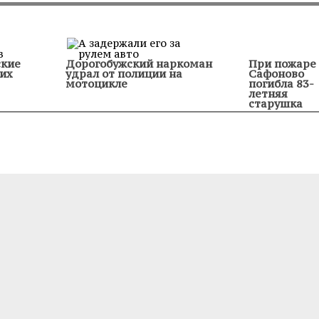
ские
Дорогобужский наркоман
При пожаре 
их
удрал от полиции на
Сафоново
мотоцикле
погибла 83-
летняя
старушка