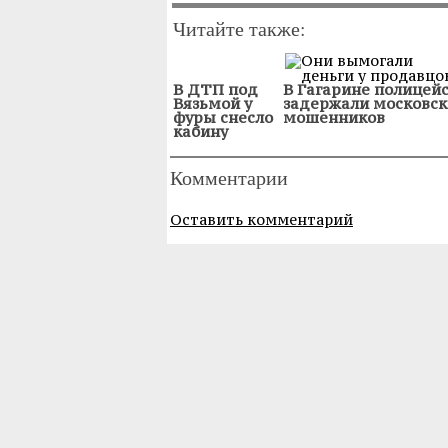
Читайте также:
В ДТП под
В Гагарине полицей
Вязьмой у
задержали московск
фуры снесло
мошенников
кабину
Комментарии
Оставить комментарий