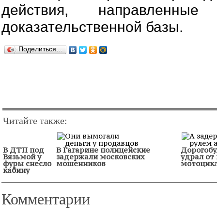
действия, направленные
доказательственной базы.
Поделиться…
Читайте также:
В ДТП под
В Гагарине полицейские
Дорогобу
Вязьмой у
задержали московских
удрал от
фуры снесло
мошенников
мотоцик
кабину
Комментарии