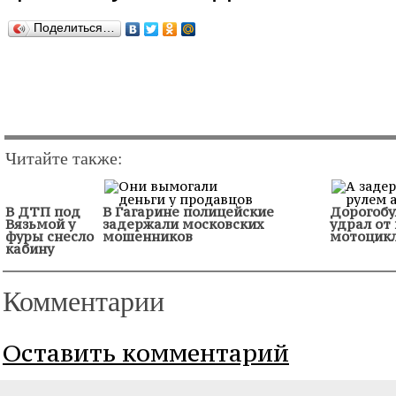
Поделиться…
Читайте также:
В ДТП под
В Гагарине полицейские
Дорогобу
Вязьмой у
задержали московских
удрал от
фуры снесло
мошенников
мотоцик
кабину
Комментарии
Оставить комментарий