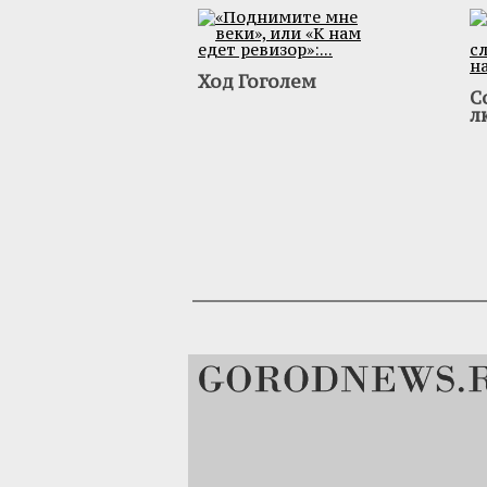
Ход Гоголем
С
л