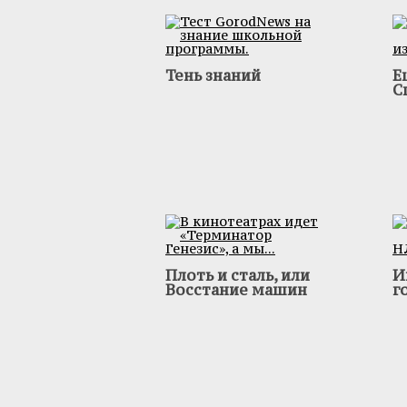
Тень знаний
Е
С
Плоть и сталь, или
И
Восстание машин
г