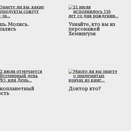
шь. Молись.
Узнайте, кто вы из
пались
персонажей
Хемингуэя
нопланетный
Доктор кто?
ость