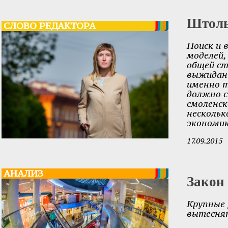
Штоль
СЛОВО РЕДАКТОРА
Поиск и 
моделей,
общей ст
выжидани
именно 
должно 
смоленск
нескольк
экономик
17.09.2015
АНАЛИЗ
Закон
Крупные 
вытеснят