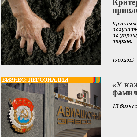
Крите
привл
Крупным
получать
по упрощ
торгов.
17.09.2015
БИЗНЕС: ПЕРСОНАЛИИ
«У ка
фамил
13 бизне